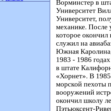
Ворминстер в шта
Университет Вилл
Университет, пол
механике. После 
которое окончил в
служил на авиаба
Южная Каролина, 
1983 - 1986 года
в штате Калифорн
«Хорнет». В 1985
морской пехоты 
вооружений истр
окончил школу л
Пэтьюксент-Ривер