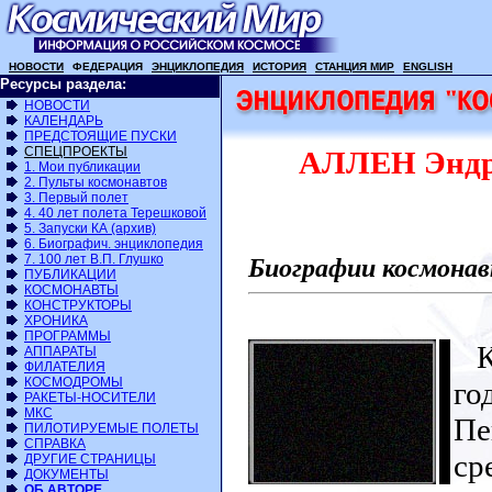
НОВОСТИ
ФЕДЕРАЦИЯ
ЭНЦИКЛОПЕДИЯ
ИСТОРИЯ
СТАНЦИЯ МИР
ENGLISH
Ресурсы раздела:
НОВОСТИ
КАЛЕНДАРЬ
ПРЕДСТОЯЩИЕ ПУСКИ
СПЕЦПРОЕКТЫ
АЛЛЕН Эндрю
1. Мои публикации
2. Пульты космонавтов
3. Первый полет
4. 40 лет полета Терешковой
5. Запуски КА (архив)
6. Биографич. энциклопедия
7. 100 лет В.П. Глушко
Биографии космонав
ПУБЛИКАЦИИ
КОСМОНАВТЫ
КОНСТРУКТОРЫ
ХРОНИКА
ПРОГРАММЫ
Ко
АППАРАТЫ
ФИЛАТЕЛИЯ
КОСМОДРОМЫ
го
РАКЕТЫ-НОСИТЕЛИ
МКС
Пе
ПИЛОТИРУЕМЫЕ ПОЛЕТЫ
СПРАВКА
ср
ДРУГИЕ СТРАНИЦЫ
ДОКУМЕНТЫ
ОБ АВТОРЕ