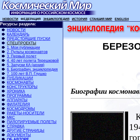
НОВОСТИ
ФЕДЕРАЦИЯ
ЭНЦИКЛОПЕДИЯ
ИСТОРИЯ
СТАНЦИЯ МИР
ENGLISH
Ресурсы раздела:
НОВОСТИ
КАЛЕНДАРЬ
ПРЕДСТОЯЩИЕ ПУСКИ
СПЕЦПРОЕКТЫ
БЕРЕЗО
1. Мои публикации
2. Пульты космонавтов
3. Первый полет
4. 40 лет полета Терешковой
5. Запуски КА (архив)
6. Биографич. энциклопедия
7. 100 лет В.П. Глушко
ПУБЛИКАЦИИ
КОСМОНАВТЫ
КОНСТРУКТОРЫ
Биографии космонав
ХРОНИКА
ПРОГРАММЫ
АППАРАТЫ
ФИЛАТЕЛИЯ
КОСМОДРОМЫ
РАКЕТЫ-НОСИТЕЛИ
Ко
МКС
ПИЛОТИРУЕМЫЕ ПОЛЕТЫ
19
СПРАВКА
ДРУГИЕ СТРАНИЦЫ
го
ДОКУМЕНТЫ
ОБ АВТОРЕ