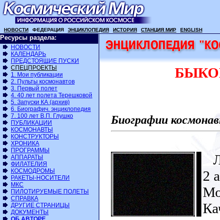
НОВОСТИ
ФЕДЕРАЦИЯ
ЭНЦИКЛОПЕДИЯ
ИСТОРИЯ
СТАНЦИЯ МИР
ENGLISH
Ресурсы раздела:
НОВОСТИ
КАЛЕНДАРЬ
ПРЕДСТОЯЩИЕ ПУСКИ
СПЕЦПРОЕКТЫ
БЫКОВ
1. Мои публикации
2. Пульты космонавтов
3. Первый полет
4. 40 лет полета Терешковой
5. Запуски КА (архив)
6. Биографич. энциклопедия
7. 100 лет В.П. Глушко
Биографии космонав
ПУБЛИКАЦИИ
КОСМОНАВТЫ
КОНСТРУКТОРЫ
ХРОНИКА
ПРОГРАММЫ
Ле
АППАРАТЫ
ФИЛАТЕЛИЯ
КОСМОДРОМЫ
2 
РАКЕТЫ-НОСИТЕЛИ
МКС
Мо
ПИЛОТИРУЕМЫЕ ПОЛЕТЫ
СПРАВКА
Ка
ДРУГИЕ СТРАНИЦЫ
ДОКУМЕНТЫ
ОБ АВТОРЕ