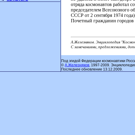
отряда космонавтов работал с
председателем Всесоюзного об
СССР от 2 сентября 1974 года
Почетный гражданин городов М
А.Железняков. Энциклопедия "Космо
С замечаниями, предложениями, до
Под эгидой Федерации космонавтики Росс
©
А.Железняков
, 1997-2009. Энциклопеди
Последнее обновление 13.12.2009.