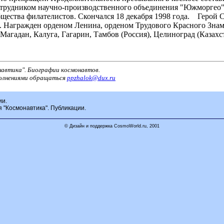
отрудником научно-производственного объединения "Южморгео". 
щества филателистов. Скончался 18 декабря 1998 года. Герой 
). Награжден орденом Ленина, орденом Трудового Красного Зна
агадан, Калуга, Гагарин, Тамбов (Россия), Целиноград (Казахст
навтика". Биографии космонавтов.
полнениями обращаться
ppzhalok@dux.ru
ии.
я "Космонавтика". Публикации.
© Дизайн и поддержка CosmoWorld.ru, 2001