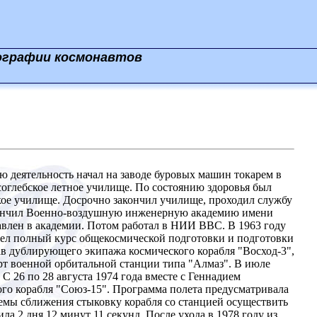
ографии космонавтов
ю деятельность начал на заводе буровых машин токарем в
соглебское летное училище. По состоянию здоровья был
кое училище. Досрочно закончил училище, проходил службу
закончил Военно-воздушную инженерную академию имени
авлен в академии. Потом работал в НИИ ВВС. В 1963 году
ошел полный курс общекосмической подготовки и подготовки
тав дублирующего экипажа космического корабля "Восход-3",
орт военной орбитальной станции типа "Алмаз". В июле
С 26 по 28 августа 1974 года вместе с Геннадием
о корабля "Союз-15". Программа полета предусматривала
темы сближения стыковку корабля со станцией осуществить
а 2 дня 12 минут 11 секунд. После ухода в 1978 году из