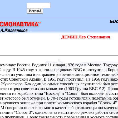
Би
ДЕМИН Лев Степанович
монавт России. Родился 11 января 1926 года в Москве. Трудову
2 году. В 1945 году закончил спецшколу ВВС и поступил в Бори
ислен из училища и направлен в военное авиационное техничес
астях Советской Армии. В 1951 году поступил, а в 1956 году 
.Жуковского. Как один из самых способных слушателей был ост
ислен отряд советских космонавтов (1963 Группа ВВС # 2). Пр
олетам на кораблях типа "Восход" и "Союз". Был включен в сос
ет которого был отменен. В 70-е годы готовился к полетам на б
лирующего экипажа при полете космического корабля "Союз-14". 
вершил полет в космос в качестве бортинженера космическог
станции "Салют-3", однако из-за нештатного режима работы сис
но прекращен. Продолжительность пребывания в космосе составил