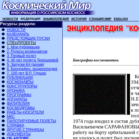
НОВОСТИ
ФЕДЕРАЦИЯ
ЭНЦИКЛОПЕДИЯ
ИСТОРИЯ
СТАНЦИЯ МИР
ENGLISH
Ресурсы раздела:
НОВОСТИ
КАЛЕНДАРЬ
ПРЕДСТОЯЩИЕ ПУСКИ
СПЕЦПРОЕКТЫ
1. Мои публикации
2. Пульты космонавтов
3. Первый полет
Биографии космонавтов.
4. 40 лет полета Терешковой
5. Запуски КА (архив)
6. Биографич. энциклопедия
7. 100 лет В.П. Глушко
Кос
ПУБЛИКАЦИИ
194
КОСМОНАВТЫ
КОНСТРУКТОРЫ
отч
ХРОНИКА
в ч
ПРОГРАММЫ
Н.Е
АППАРАТЫ
ФИЛАТЕЛИЯ
зач
КОСМОДРОМЫ
к п
РАКЕТЫ-НОСИТЕЛИ
пол
МКС
1974 года входил в состав дуб
ПИЛОТИРУЕМЫЕ ПОЛЕТЫ
СПРАВКА
Васильевичем САРАФАНОВЫМ со
ДРУГИЕ СТРАНИЦЫ
работу на борту орбитальной 
ДОКУМЕНТЫ
не удалось и полет был досроч
ОБ АВТОРЕ