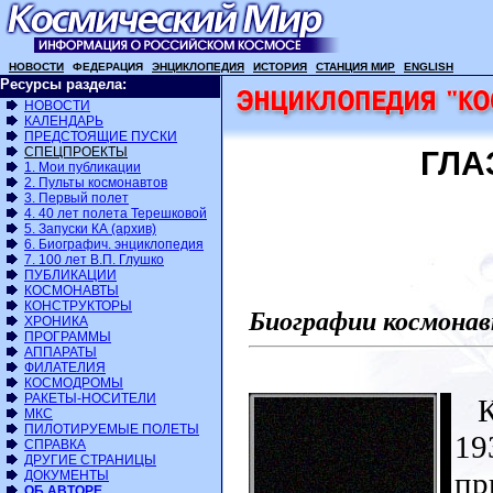
НОВОСТИ
ФЕДЕРАЦИЯ
ЭНЦИКЛОПЕДИЯ
ИСТОРИЯ
СТАНЦИЯ МИР
ENGLISH
Ресурсы раздела:
НОВОСТИ
КАЛЕНДАРЬ
ПРЕДСТОЯЩИЕ ПУСКИ
СПЕЦПРОЕКТЫ
ГЛА
1. Мои публикации
2. Пульты космонавтов
3. Первый полет
4. 40 лет полета Терешковой
5. Запуски КА (архив)
6. Биографич. энциклопедия
7. 100 лет В.П. Глушко
ПУБЛИКАЦИИ
КОСМОНАВТЫ
КОНСТРУКТОРЫ
Биографии космонав
ХРОНИКА
ПРОГРАММЫ
АППАРАТЫ
ФИЛАТЕЛИЯ
КОСМОДРОМЫ
РАКЕТЫ-НОСИТЕЛИ
Ко
МКС
ПИЛОТИРУЕМЫЕ ПОЛЕТЫ
19
СПРАВКА
ДРУГИЕ СТРАНИЦЫ
пр
ДОКУМЕНТЫ
ОБ АВТОРЕ