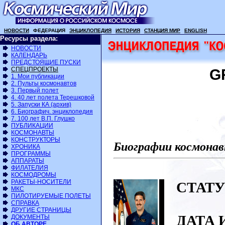
НОВОСТИ
ФЕДЕРАЦИЯ
ЭНЦИКЛОПЕДИЯ
ИСТОРИЯ
СТАНЦИЯ МИР
ENGLISH
Ресурсы раздела:
НОВОСТИ
КАЛЕНДАРЬ
ПРЕДСТОЯЩИЕ ПУСКИ
СПЕЦПРОЕКТЫ
G
1. Мои публикации
2. Пульты космонавтов
3. Первый полет
4. 40 лет полета Терешковой
5. Запуски КА (архив)
6. Биографич. энциклопедия
7. 100 лет В.П. Глушко
ПУБЛИКАЦИИ
КОСМОНАВТЫ
КОНСТРУКТОРЫ
Биографии космонав
ХРОНИКА
ПРОГРАММЫ
АППАРАТЫ
ФИЛАТЕЛИЯ
КОСМОДРОМЫ
РАКЕТЫ-НОСИТЕЛИ
СТАТУ
МКС
ПИЛОТИРУЕМЫЕ ПОЛЕТЫ
СПРАВКА
ДРУГИЕ СТРАНИЦЫ
ДАТА 
ДОКУМЕНТЫ
ОБ АВТОРЕ