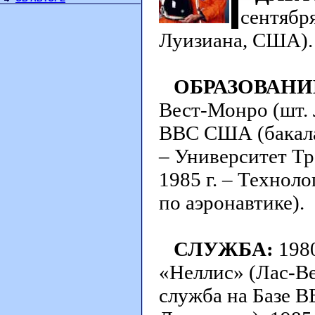
сентября
Луизиана, США).
ОБРАЗОВАНИ
Вест-Монро (шт. 
ВВС США (бакалав
– Университет Тр
1985 г. – Техно
по аэронавтике).
СЛУЖБА:
1980
«Неллис» (Лас-Вег
служба на Базе 