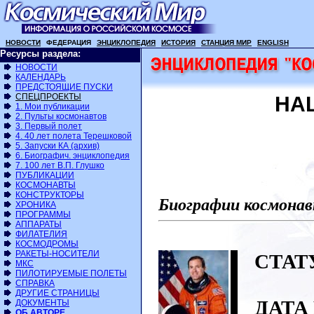
НОВОСТИ
ФЕДЕРАЦИЯ
ЭНЦИКЛОПЕДИЯ
ИСТОРИЯ
СТАНЦИЯ МИР
ENGLISH
Ресурсы раздела:
НОВОСТИ
КАЛЕНДАРЬ
ПРЕДСТОЯЩИЕ ПУСКИ
СПЕЦПРОЕКТЫ
HAL
1. Мои публикации
2. Пульты космонавтов
3. Первый полет
4. 40 лет полета Терешковой
5. Запуски КА (архив)
6. Биографич. энциклопедия
7. 100 лет В.П. Глушко
ПУБЛИКАЦИИ
КОСМОНАВТЫ
КОНСТРУКТОРЫ
Биографии космонав
ХРОНИКА
ПРОГРАММЫ
АППАРАТЫ
ФИЛАТЕЛИЯ
КОСМОДРОМЫ
РАКЕТЫ-НОСИТЕЛИ
СТАТ
МКС
ПИЛОТИРУЕМЫЕ ПОЛЕТЫ
СПРАВКА
ДРУГИЕ СТРАНИЦЫ
ДАТА
ДОКУМЕНТЫ
ОБ АВТОРЕ