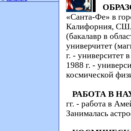
ОБРАЗ
«Санта-Фе» в гор
Калифорния, США)
(бакалавр в облас
универчитет (маг
г. - университет 
1988 г. - универс
космической физи
РАБОТА В Н
гг. - работа в А
Занималась астр