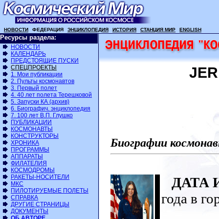
НОВОСТИ
ФЕДЕРАЦИЯ
ЭНЦИКЛОПЕДИЯ
ИСТОРИЯ
СТАНЦИЯ МИР
ENGLISH
Ресурсы раздела:
НОВОСТИ
КАЛЕНДАРЬ
ПРЕДСТОЯЩИЕ ПУСКИ
СПЕЦПРОЕКТЫ
JER
1. Мои публикации
2. Пульты космонавтов
3. Первый полет
4. 40 лет полета Терешковой
5. Запуски КА (архив)
6. Биографич. энциклопедия
7. 100 лет В.П. Глушко
ПУБЛИКАЦИИ
КОСМОНАВТЫ
КОНСТРУКТОРЫ
Биографии космонав
ХРОНИКА
ПРОГРАММЫ
АППАРАТЫ
ФИЛАТЕЛИЯ
КОСМОДРОМЫ
РАКЕТЫ-НОСИТЕЛИ
ДАТА 
МКС
ПИЛОТИРУЕМЫЕ ПОЛЕТЫ
года в г
СПРАВКА
ДРУГИЕ СТРАНИЦЫ
ДОКУМЕНТЫ
ОБ АВТОРЕ