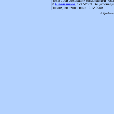
Под эгидой Федерации космонавтики Росс
©
А.Железняков
, 1997-2009. Энциклопеди
Последнее обновление 13.12.2009.
© Дизайн и 