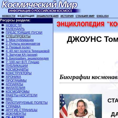
НОВОСТИ
ФЕДЕРАЦИЯ
ЭНЦИКЛОПЕДИЯ
ИСТОРИЯ
СТАНЦИЯ МИР
ENGLISH
Ресурсы раздела:
НОВОСТИ
КАЛЕНДАРЬ
ПРЕДСТОЯЩИЕ ПУСКИ
СПЕЦПРОЕКТЫ
ДЖОУНС Тома
1. Мои публикации
2. Пульты космонавтов
3. Первый полет
4. 40 лет полета Терешковой
5. Запуски КА (архив)
6. Биографич. энциклопедия
7. 100 лет В.П. Глушко
ПУБЛИКАЦИИ
КОСМОНАВТЫ
КОНСТРУКТОРЫ
Биографии космонав
ХРОНИКА
ПРОГРАММЫ
АППАРАТЫ
ФИЛАТЕЛИЯ
КОСМОДРОМЫ
РАКЕТЫ-НОСИТЕЛИ
МКС
СТА
ПИЛОТИРУЕМЫЕ ПОЛЕТЫ
СПРАВКА
ДРУГИЕ СТРАНИЦЫ
Д
ДОКУМЕНТЫ
ОБ АВТОРЕ