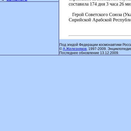
составила 174 дня 3 часа 26 
Герой Советского Союза (Ука
Сирийской Арабской Республи
Под эгидой Федерации космонавтики Росс
©
А.Железняков
, 1997-2009. Энциклопеди
Последнее обновление 13.12.2009.