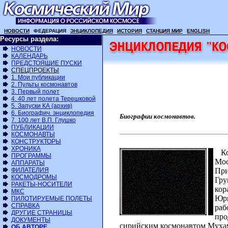
НОВОСТИ
ФЕДЕРАЦИЯ
ЭНЦИКЛОПЕДИЯ
ИСТОРИЯ
СТАНЦИЯ МИР
ENGLISH
Ресурсы раздела:
НОВОСТИ
КАЛЕНДАРЬ
ПРЕДСТОЯЩИЕ ПУСКИ
СПЕЦПРОЕКТЫ
1. Мои публикации
2. Пульты космонавтов
3. Первый полет
4. 40 лет полета Терешковой
5. Запуски КА (архив)
6. Биографич. энциклопедия
Биографии космонавтов.
7. 100 лет В.П. Глушко
ПУБЛИКАЦИИ
КОСМОНАВТЫ
КОНСТРУКТОРЫ
ХРОНИКА
Кос
ПРОГРАММЫ
Мос
АППАРАТЫ
ФИЛАТЕЛИЯ
При
КОСМОДРОМЫ
Гру
РАКЕТЫ-НОСИТЕЛИ
кор
МКС
Юри
ПИЛОТИРУЕМЫЕ ПОЛЕТЫ
СПРАВКА
раб
ДРУГИЕ СТРАНИЦЫ
про
ДОКУМЕНТЫ
сирийским космонавтом Муха
ОБ АВТОРЕ