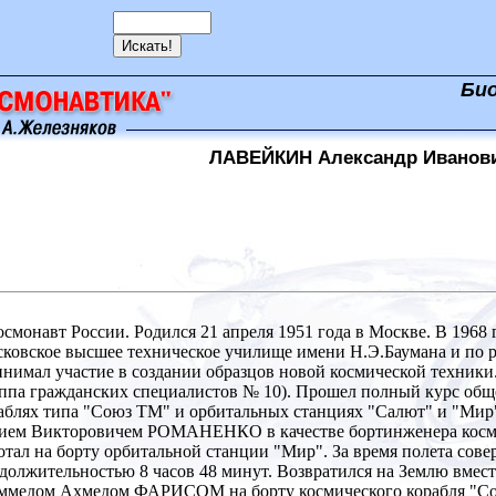
Би
ЛАВЕЙКИН Александр Иванов
монавт России. Родился 21 апреля 1951 года в Москве. В 1968 
ковское высшее техническое училище имени Н.Э.Баумана и по 
нимал участие в создании образцов новой космической техники. 
ппа гражданских специалистов № 10). Прошел полный курс обще
аблях типа "Союз ТМ" и орбитальных станциях "Салют" и "Мир". 
ем Викторовичем РОМАНЕНКО в качестве бортинженера космиче
отал на борту орбитальной станции "Мир". За время полета сов
должительностью 8 часов 48 минут. Возвратился на Землю вм
ммедом Ахмедом ФАРИСОМ на борту космического корабля "Сою