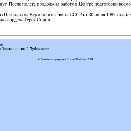
минут. После полета продолжил работу в Центре подготовки кос
з Президиума Верховного Совета СССР от 30 июля 1987 года).
ки - ордена Героя Сирии.
ии.
я "Космонавтика". Публикации.
© Дизайн и поддержка CosmoWorld.ru, 2001