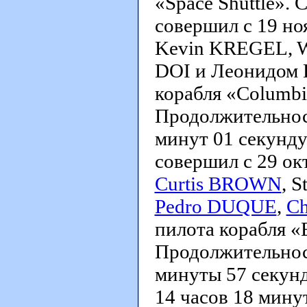
«Space Shuttle».
совершил с 19 ноя
Kevin KREGEL, 
DOI и Леонидом
корабля «Columbi
Продолжительност
минут 01 секунду
совершил с 29 окт
Curtis BROWN
, 
Pedro DUQUE
,
C
пилота корабля «
Продолжительност
минуты 57 секунд.
14 часов 18 минут