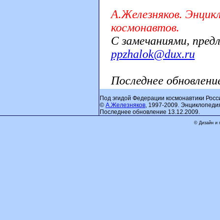
А.Железняков. Энцик
космонавтов.
С замечаниями, пред
ppzhalok@dux.ru
Последнее обновлени
Под эгидой Федерации космонавтики Росс
©
А.Железняков
, 1997-2009. Энциклопеди
Последнее обновление 13.12.2009.
© Дизайн и 