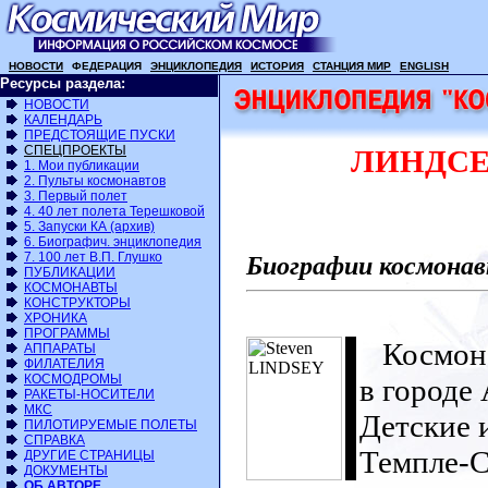
НОВОСТИ
ФЕДЕРАЦИЯ
ЭНЦИКЛОПЕДИЯ
ИСТОРИЯ
СТАНЦИЯ МИР
ENGLISH
Ресурсы раздела:
НОВОСТИ
КАЛЕНДАРЬ
ПРЕДСТОЯЩИЕ ПУСКИ
СПЕЦПРОЕКТЫ
ЛИНДСЕЙ
1. Мои публикации
2. Пульты космонавтов
3. Первый полет
4. 40 лет полета Терешковой
5. Запуски КА (архив)
6. Биографич. энциклопедия
7. 100 лет В.П. Глушко
Биографии космонав
ПУБЛИКАЦИИ
КОСМОНАВТЫ
КОНСТРУКТОРЫ
ХРОНИКА
ПРОГРАММЫ
Космонав
АППАРАТЫ
ФИЛАТЕЛИЯ
КОСМОДРОМЫ
в городе
РАКЕТЫ-НОСИТЕЛИ
МКС
Детские 
ПИЛОТИРУЕМЫЕ ПОЛЕТЫ
СПРАВКА
Темпле-С
ДРУГИЕ СТРАНИЦЫ
ДОКУМЕНТЫ
ОБ АВТОРЕ