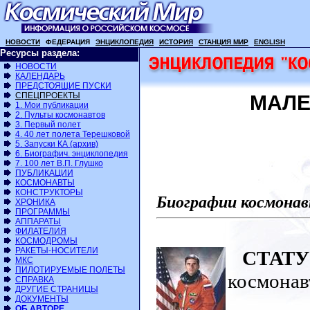
НОВОСТИ
ФЕДЕРАЦИЯ
ЭНЦИКЛОПЕДИЯ
ИСТОРИЯ
СТАНЦИЯ МИР
ENGLISH
Ресурсы раздела:
НОВОСТИ
КАЛЕНДАРЬ
ПРЕДСТОЯЩИЕ ПУСКИ
СПЕЦПРОЕКТЫ
МАЛЕ
1. Мои публикации
2. Пульты космонавтов
3. Первый полет
4. 40 лет полета Терешковой
5. Запуски КА (архив)
6. Биографич. энциклопедия
7. 100 лет В.П. Глушко
ПУБЛИКАЦИИ
КОСМОНАВТЫ
КОНСТРУКТОРЫ
Биографии космонав
ХРОНИКА
ПРОГРАММЫ
АППАРАТЫ
ФИЛАТЕЛИЯ
КОСМОДРОМЫ
РАКЕТЫ-НОСИТЕЛИ
СТАТУ
МКС
ПИЛОТИРУЕМЫЕ ПОЛЕТЫ
космонав
СПРАВКА
ДРУГИЕ СТРАНИЦЫ
ДОКУМЕНТЫ
ОБ АВТОРЕ