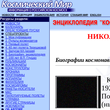
НОВОСТИ
ФЕДЕРАЦИЯ
ЭНЦИКЛОПЕДИЯ
ИСТОРИЯ
СТАНЦИЯ МИР
ENGLISH
Ресурсы раздела:
НОВОСТИ
КАЛЕНДАРЬ
ПРЕДСТОЯЩИЕ ПУСКИ
СПЕЦПРОЕКТЫ
НИКОЛ
1. Мои публикации
2. Пульты космонавтов
3. Первый полет
4. 40 лет полета Терешковой
5. Запуски КА (архив)
6. Биографич. энциклопедия
7. 100 лет В.П. Глушко
Биографии космонав
ПУБЛИКАЦИИ
КОСМОНАВТЫ
КОНСТРУКТОРЫ
ХРОНИКА
ПРОГРАММЫ
Ко
АППАРАТЫ
ФИЛАТЕЛИЯ
КОСМОДРОМЫ
19
РАКЕТЫ-НОСИТЕЛИ
МКС
По
ПИЛОТИРУЕМЫЕ ПОЛЕТЫ
СПРАВКА
(н
ДРУГИЕ СТРАНИЦЫ
ДОКУМЕНТЫ
ОБ АВТОРЕ