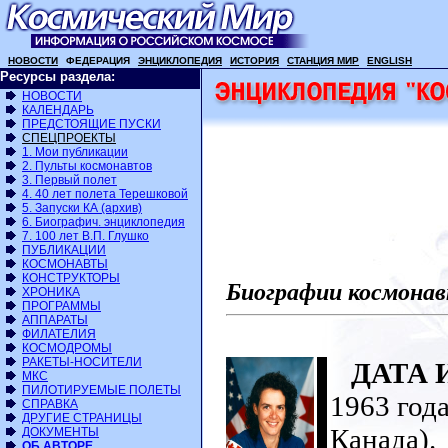
НОВОСТИ
ФЕДЕРАЦИЯ
ЭНЦИКЛОПЕДИЯ
ИСТОРИЯ
СТАНЦИЯ МИР
ENGLISH
Ресурсы раздела:
НОВОСТИ
КАЛЕНДАРЬ
ПРЕДСТОЯЩИЕ ПУСКИ
СПЕЦПРОЕКТЫ
1. Мои публикации
2. Пульты космонавтов
3. Первый полет
4. 40 лет полета Терешковой
5. Запуски КА (архив)
6. Биографич. энциклопедия
7. 100 лет В.П. Глушко
ПУБЛИКАЦИИ
КОСМОНАВТЫ
КОНСТРУКТОРЫ
Биографии космонав
ХРОНИКА
ПРОГРАММЫ
АППАРАТЫ
ФИЛАТЕЛИЯ
КОСМОДРОМЫ
РАКЕТЫ-НОСИТЕЛИ
ДАТА 
МКС
ПИЛОТИРУЕМЫЕ ПОЛЕТЫ
1963 год
СПРАВКА
ДРУГИЕ СТРАНИЦЫ
Канада).
ДОКУМЕНТЫ
ОБ АВТОРЕ