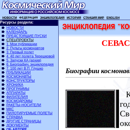
НОВОСТИ
ФЕДЕРАЦИЯ
ЭНЦИКЛОПЕДИЯ
ИСТОРИЯ
СТАНЦИЯ МИР
ENGLISH
Ресурсы раздела:
НОВОСТИ
КАЛЕНДАРЬ
ПРЕДСТОЯЩИЕ ПУСКИ
СПЕЦПРОЕКТЫ
СЕВАС
1. Мои публикации
2. Пульты космонавтов
3. Первый полет
4. 40 лет полета Терешковой
5. Запуски КА (архив)
6. Биографич. энциклопедия
7. 100 лет В.П. Глушко
Биографии космонав
ПУБЛИКАЦИИ
КОСМОНАВТЫ
КОНСТРУКТОРЫ
ХРОНИКА
ПРОГРАММЫ
Ко
АППАРАТЫ
ФИЛАТЕЛИЯ
КОСМОДРОМЫ
го
РАКЕТЫ-НОСИТЕЛИ
МКС
Св
ПИЛОТИРУЕМЫЕ ПОЛЕТЫ
СПРАВКА
ок
ДРУГИЕ СТРАНИЦЫ
ДОКУМЕНТЫ
ОБ АВТОРЕ