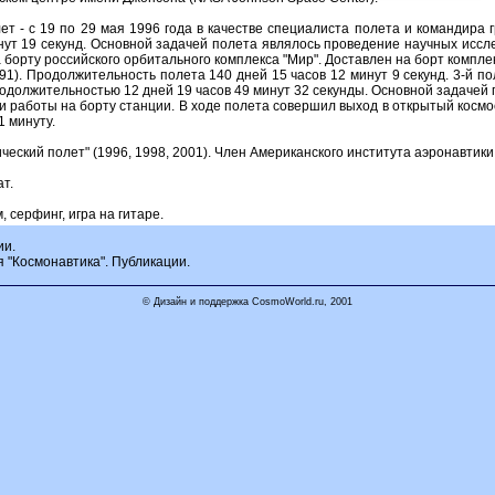
ет - с 19 по 29 мая 1996 года в качестве специалиста полета и командира
т 19 секунд. Основной задачей полета являлось проведение научных исслед
а борту российского орбитального комплекса "Мир". Доставлен на борт компле
91). Продолжительность полета 140 дней 15 часов 12 минут 9 секунд. 3-й по
родолжительностью 12 дней 19 часов 49 минут 32 секунды. Основной задачей
и работы на борту станции. В ходе полета совершил выход в открытый космос
1 минуту.
еский полет" (1996, 1998, 2001). Член Американского института аэронавтики
т.
 серфинг, игра на гитаре.
ии.
я "Космонавтика". Публикации.
© Дизайн и поддержка CosmoWorld.ru, 2001