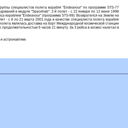
 группы специалистов полета корабля "Endeavour" по программе STS-77
ований в модуле "Spacehab". 2-й полет - с 22 января по 12 июня 1998
кса кораблем "Endeavour" (программа STS-89). Возвратился на Землю на
лет - с 8 по 21 марта 2001 года в качестве специалиста полета корабля
 полета являлась доставка на борт Международной космической станции
 продолжительностью 6 часов 21 минуту. За 3 рейса в космос налетал в
 и астронавтики.