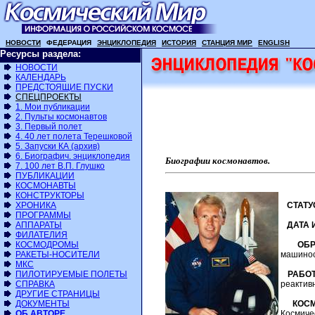
НОВОСТИ
ФЕДЕРАЦИЯ
ЭНЦИКЛОПЕДИЯ
ИСТОРИЯ
СТАНЦИЯ МИР
ENGLISH
Ресурсы раздела:
НОВОСТИ
КАЛЕНДАРЬ
ПРЕДСТОЯЩИЕ ПУСКИ
СПЕЦПРОЕКТЫ
1. Мои публикации
2. Пульты космонавтов
3. Первый полет
4. 40 лет полета Терешковой
5. Запуски КА (архив)
6. Биографич. энциклопедия
Биографии космонавтов.
7. 100 лет В.П. Глушко
ПУБЛИКАЦИИ
КОСМОНАВТЫ
КОНСТРУКТОРЫ
ХРОНИКА
СТАТУ
ПРОГРАММЫ
АППАРАТЫ
ДАТА 
ФИЛАТЕЛИЯ
КОСМОДРОМЫ
ОБР
РАКЕТЫ-НОСИТЕЛИ
машинос
МКС
ПИЛОТИРУЕМЫЕ ПОЛЕТЫ
РАБОТ
СПРАВКА
реактив
ДРУГИЕ СТРАНИЦЫ
ДОКУМЕНТЫ
КОС
ОБ АВТОРЕ
Космиче