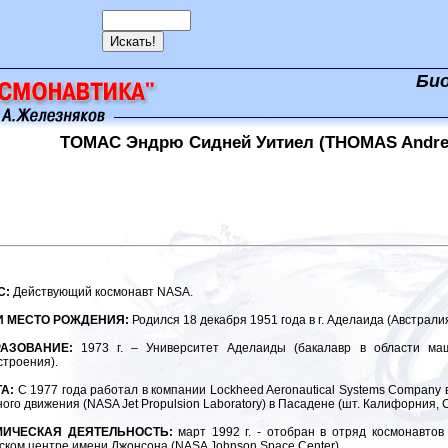
Би
ТОМАС Эндрю Сидней Уитиел (THOMAS Andrew
С:
Действующий космонавт NASA.
И МЕСТО РОЖДЕНИЯ:
Родился 18 декабря 1951 года в г. Аделаида (Австралия
АЗОВАНИЕ:
1973 г. – Университет Аделаиды (бакалавр в области маш
троения).
А:
С 1977 года работал в компании Lockheed Aeronautical Systems Company 
ного движения (NASA Jet Propulsion Laboratory) в Пасадене (шт. Калифорния
МИЧЕСКАЯ ДЕЯТЕЛЬНОСТЬ:
март 1992 г. - отобран в отряд космонавтов N
ском центре имени Джонсона (NASA Johnson Space Center).