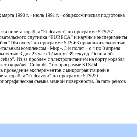
 марта 1990 г. - июль 1991 г. - общекосмическая подготовка
листа полета корабля “Endeavour” по программе STS-57
едовательского спутника “EURECA” и научные эксперименты
корабля “Discovery” по программе STS-63 продолжительностью
итальным комплексом «Мир». 3-й полет – с 4 по 8 апреля
льностью 3 дня 23 часа 12 минут 39 секунд. Основной
cehab”. Из-за проблем с электропитанием на борту корабля
олета корабля “Columbia” по программе STS-94
сь проведение экспериментов с микрогравитацией в
олета корабля "Endeavour" по программе STS-99
топографическая съемка земной поверхности. За пять рейсов