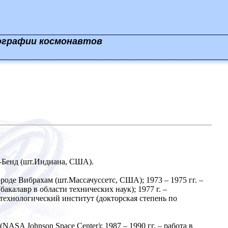
ографии космонавтов
т-Бенд (шт.Индиана, США).
роде Вибрахам (шт.Массачуссетс, США); 1973 – 1975 гг. –
акалавр в области технических наук); 1977 г. –
 технологический институт (докторская степень по
NASA Johnson Space Center); 1987 – 1990 гг. – работа в