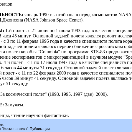
ration.
ЛЬНОСТЬ:
январь 1990 г. - отобрана в отряд космонавтов NASA;
.Джонсона (NASA Johnson Space Center).
Ы:
1-й полет - с 21 июня по 1 июля 1993 года в качестве специа
 часа 45 минут. Основной задачей полета являлся ремонт иссл
т - с 3 по 11 февраля 1995 года в качестве специалиста полета 
ной задачей полета являлось первое сближение с российским орб
иста полета корабля “Columbia” по программе STS-83 продолжите
едение экспериментов с микрогравитацией в научном модуле “Spa
 4-й полет – с 1 по 17 июля 1997 года в качестве специалиста п
6 часов 44 минуты 31 секунда. Основной задачей полета являло
й полет - с 11 по 22 февраля 2000 года в качестве специалиста п
 часов 39 минут 41 секунду. Основной задачей полета являлась 
ут 51 секунду.
 космический полет" (1993, 1995, 1997 (две), 2000).
Е:
Замужем.
нцы, чтение научной фантастики.
ии.
я "Космонавтика". Публикации.