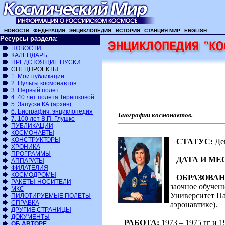
НОВОСТИ
ФЕДЕРАЦИЯ
ЭНЦИКЛОПЕДИЯ
ИСТОРИЯ
СТАНЦИЯ МИР
ENGLISH
Ресурсы раздела:
НОВОСТИ
КАЛЕНДАРЬ
ПРЕДСТОЯЩИЕ ПУСКИ
СПЕЦПРОЕКТЫ
1. Мои публикации
2. Пульты космонавтов
3. Первый полет
4. 40 лет полета Терешковой
5. Запуски КА (архив)
6. Биографич. энциклопедия
Биографии космонавтов.
7. 100 лет В.П. Глушко
ПУБЛИКАЦИИ
КОСМОНАВТЫ
КОНСТРУКТОРЫ
СТАТУС:
Де
ХРОНИКА
ПРОГРАММЫ
ДАТА И МЕ
АППАРАТЫ
ФИЛАТЕЛИЯ
КОСМОДРОМЫ
ОБРАЗОВАН
РАКЕТЫ-НОСИТЕЛИ
заочное обучени
МКС
Университет Па
ПИЛОТИРУЕМЫЕ ПОЛЕТЫ
СПРАВКА
аэронавтике).
ДРУГИЕ СТРАНИЦЫ
ДОКУМЕНТЫ
РАБОТА:
1973 – 1975 гг и 1
ОБ АВТОРЕ