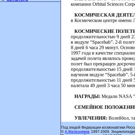
компании Orbital Sciences Corpo
КОСМИЧЕСКАЯ ДЕЯТЕ
в Космическом центре имени Л
КОСМИЧЕСКИЕ ПОЛЕТ
продолжительностью 9 дней 23
в модуле “Spacehab”. 2-й поле
8 дней 6 часа 29 минут. Основ
1997 года в качестве специал
задачей полета являлось пров
полет был прекращен досрочно.
продолжительностью 15 дней 1
научном модуле “Spacehab”. 5-
продолжительностью 11 дней 5
налетала 49 дней 3 часа 50 мин
НАГРАДЫ:
Медали NASA "За
СЕМЕЙНОЕ ПОЛОЖЕНИ
УВЛЕЧЕНИЯ:
Волейбол, та
Под эгидой Федерации космонавтики Росс
©
А.Железняков
, 1997-2009. Энциклопеди