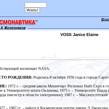
Би
VOSS Janice Elaine
йствующий космонавт NASA.
СТО РОЖДЕНИЯ:
Родилась 8 октября 1956 года в городе Саун
ИЕ:
1972 г. – средняя школа Миннечауг Регионал Найт Скул в го
е в Университете штата Оклахома; 1975 г. – Университет Парда (б
рда (магистр в области электроники); 1987 г. – Массачуссетский
977 – 1987 гг. – работа в Космическом центре имени Л.Джонсона (