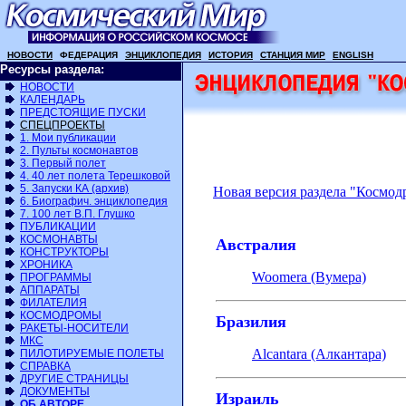
НОВОСТИ
ФЕДЕРАЦИЯ
ЭНЦИКЛОПЕДИЯ
ИСТОРИЯ
СТАНЦИЯ МИР
ENGLISH
Ресурсы раздела:
НОВОСТИ
КАЛЕНДАРЬ
ПРЕДСТОЯЩИЕ ПУСКИ
СПЕЦПРОЕКТЫ
1. Мои публикации
2. Пульты космонавтов
3. Первый полет
4. 40 лет полета Терешковой
5. Запуски КА (архив)
Новая версия раздела "Космо
6. Биографич. энциклопедия
7. 100 лет В.П. Глушко
ПУБЛИКАЦИИ
КОСМОНАВТЫ
Австралия
КОНСТРУКТОРЫ
ХРОНИКА
Woomera (Вумера)
ПРОГРАММЫ
АППАРАТЫ
ФИЛАТЕЛИЯ
КОСМОДРОМЫ
Бразилия
РАКЕТЫ-НОСИТЕЛИ
МКС
Alcantara (Алкантара)
ПИЛОТИРУЕМЫЕ ПОЛЕТЫ
СПРАВКА
ДРУГИЕ СТРАНИЦЫ
ДОКУМЕНТЫ
Израиль
ОБ АВТОРЕ