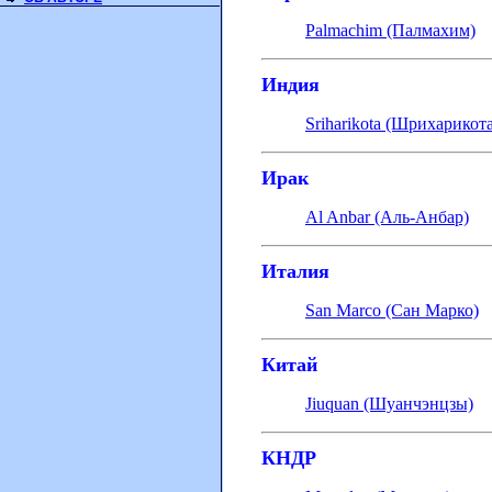
Palmachim (Палмахим)
Индия
Sriharikota (Шрихарикота
Ирак
Al Anbar (Аль-Анбар)
Италия
San Marco (Сан Марко)
Китай
Jiuquan (Шуанчэнцзы)
КНДР