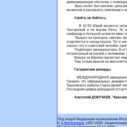
демаскирующую оболочку, с помощью
Весь полет был риском, цена риска 
космосом и рассказать землянам о н
Свой я, не бойтесь.
В 10.55 Юрий касается ногами гр
Тахтаровой и ее внучки Риты. Те 
скафандр и большой шлем их явно с
"Вышел на пригорок, смотрю, женщин
отделяется и назад пошла. Тут я нач
сказал, что я советский человек, пр
Подбегают механизаторы. В отличие
потрясенный встречей с человеком, 
Вскоре за Юрием прилетает вертол
"Как только вышли из вертолета, г
Гагаринские рекорды
МЕЖДУНАРОДНАЯ авиационная феде
Гагарин. Из официальных документо
Терновского района Саратовской обл
Последняя цифра рекордной остаетс
Анатолий ДОКУЧАЕВ, "Красная з
Под эгидой Федерации космонавтики Росс
©
А.Железняков
, 1997-2009. Энциклопеди