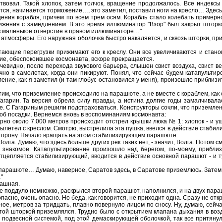
. Такой хлопок, затем толчок, вращение продолжалось. Все индексы на
ется, начинается торможение…, это заметил, поставил ноги на кресло… Здесь 
орабля, причем по всем трем осям. Корабль стало колебать примерно на
ижения с замедлением. В это время иллюминатор "Взор" был закрыт шторкой
 в маленькое отверстие в правом иллюминаторе…"
мосферы. Его наружная оболочка быстро накаляется, и сквозь шторки, пр
е перегрузки прижимают его к креслу. Они все увеличиваются и становят
ие, обеспокоившее космонавта, вскоре прекращается.
идно, после перехода звукового барьера, слышен свист воздуха, свист вет
но в самолетах, когда они пикируют. Понял, что сейчас будем катапультир
еление, как я заметил (и там глобус остановился у меня), произошло прибли
что приземление происходило на парашюте, а не вместе с кораблем, как со
Гагарин. Та версия обрела силу правды, а истина долгие годы замалчивал
. С Гагариным решили подстраховаться. Конструкторы сочли, что приземлени
об посадки. Вернемся вновь в воспоминаниям космонавта:
коло 7.000 метров происходит отстрел крышки люка № 1: хлопок - и ушла
Вылетел с креслом. Смотрю, выстрелила эта пушка, ввелся в действие стабил
сторону. Начало вращать на этом стабилизирующем парашюте.
а. Думаю, что здесь больше других рек таких нет, - значит, Волга. Потом см
 знакомое. Катапультирование произошло над берегом, по-моему, приблиз
тцепляется стабилизирующий, вводится в действие основной парашют - и ту
ашюте… Думаю, наверное, Саратов здесь, в Саратове приземлюсь. Затем ра
"
ашная.
 поддуло немножко, раскрылся второй парашют, наполнился, и на двух пар
о, очень опасно. Но беда, как говорится, не приходит одна. Сразу не откры
метров за тридцать, плавно повернуло лицом по сносу. Ну, думаю, сейча
ой шторкой приземлялся. Трудно было с открытием клапана дыхания в воздух
подвесной системой, под этой демаскирующей оболочкой, так все притянуло