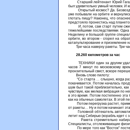
Старший лейтенант Юрий Гагарин, 
был удивительно умный человек. И ко
Открытый космос? Да. Безвоздушно
уже побывали на орбите и вернулись
глотать пищу? Наконец, что опаснее
предстояло пронестись над планетой
И, потом, сам старт путем сжигани
тяжелейшими последствиями. Одна и
Неделину и большой группе специал
орбите, во втором - сгорел на обр
катапультирование и приземление н
Три часа наверху ракеты. Три ча
28.260 километров за час
ТЕХНИКИ один за другим удаляются
часов 7 минут по московскому вре
пронзительный свист, вскоре переше
Вновь слово пилоту:
"Со старта … слышно, когда разводя
покачивается. Потом началась прод
шум был такой приблизительно, как в
чувствую, как мелкая вибрация по н
в это время. Потом постепенно эта 
как на обычных самолетах. В этой пе
Потом перегрузка растет, примерно 
от ракеты… Ну и потом начинает эта
Головной обтекатель автоматическ
летит над Сибирью (корабль идет с з
Ракета стремительно набирает ско
Специалисты, отслеживающие физичес
По мере того как "Восток" постепе