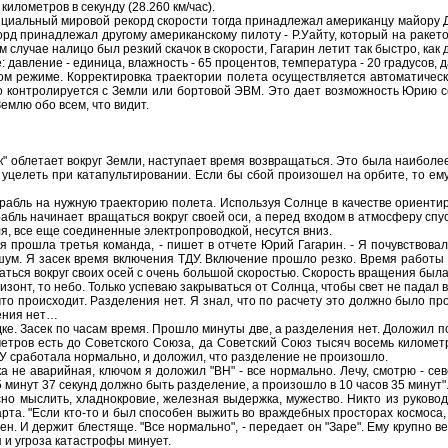
километров в секунду (28.260 км/час).
льный мировой рекорд скорости тогда принадлежал американцу майору Дж.
рд принадлежал другому американскому пилоту - Р.Уайту, который на ракетоп
м случае налицо был резкий скачок в скорости, Гагарин летит так быстро, как 
ение - единица, влажность - 65 процентов, температура - 20 градусов, дав
жиме. Корректировка траектории полета осуществляется автоматически. 
о контролируется с Земли или бортовой ЭВМ. Это дает возможность Юрию со
емлю обо всем, что видит.
летает вокруг Земли, наступает время возвращаться. Это была наиболее оп
уцелеть при катапультировании. Если бы сбой произошел на орбите, то ем
 на нужную траекторию полета. Используя Солнце в качестве ориентира, 
абль начинает вращаться вокруг своей оси, а перед входом в атмосферу сп
ля, все еще соединенные электропроводкой, несутся вниз.
шла третья команда, - пишет в отчете Юрий Гагарин. - Я почувствовал, к
м. Я засек время включения ТДУ. Включение прошло резко. Время работы Т
аться вокруг своих осей с очень большой скоростью. Скорость вращения была 
изонт, то небо. Только успеваю закрываться от Солнца, чтобы свет не падал в
роисходит. Разделения нет. Я знал, что по расчету это должно было про
ения нет…
 Засек по часам время. Прошло минуты две, а разделения нет. Доложил по К
етров есть до Советского Союза, да Советский Союз тысяч восемь километр
ДУ сработала нормально, и доложил, что разделение не произошло.
 аварийная, ключом я доложил "ВН" - все нормально. Лечу, смотрю - севе
 25 минут 37 секунд должно быть разделение, а произошло в 10 часов 35 минут"
ыслить, хладнокровие, железная выдержка, мужество. Никто из руководи
арта. "Если кто-то и был способен выжить во враждебных просторах космоса, 
н. И держит блестяще. "Все нормально", - передает он "Заре". Ему крупно ве
 и угроза катастрофы минует.