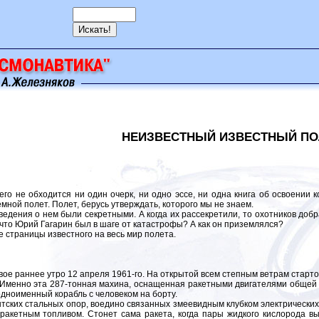
НЕИЗВЕСТНЫЙ ИЗВЕСТНЫЙ ПО
не обходится ни один очерк, ни одно эссе, ни одна книга об освоении к
мной полет. Полет, берусь утверждать, которого мы не знаем.
ния о нем были секретными. А когда их рассекретили, то охотников добра
, что Юрий Гагарин был в шаге от катастрофы? А как он приземлялся?
траницы известного на весь мир полета.
ннее утро 12 апреля 1961-го. На открытой всем степным ветрам стартово
. Именно эта 287-тонная махина, оснащенная ракетными двигателями общей
одноименный корабль с человеком на борту.
их стальных опор, воедино связанных змеевидным клубком электрических 
й ракетным топливом. Стонет сама ракета, когда пары жидкого кислорода 