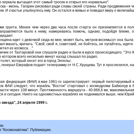
 зеркала вытащил этот самый тросик и открыл его нормально".
- жизнь. Гагарин рисковал ради славы своей страны. Ради продвижения чело
ем. И счастье улыбнулось ему. Он остался в живых и поведал миру о величай
унта. Менее чем через два часа после старта он приземляется в поле 
направляются было к нему, намереваясь помочь, однако, подойдя ближе,
мущают.
а идет с девочкой сюда ко мне, может быть, метров восемьсот она была от 
ал махать, кричать: "Свой, свой я, советский, не бойтесь, не пугайтесь, идит
илетел из космоса…"
 от Тахтаровой они слушали радио и были в курсе происходящего. "Это Юри
о котором всего несколько минут назад слышал по радио.
ет, который несет его в город Энгельс.
енерал Евграфов подает телеграмму от Н.С.Хрущева. Тут я прослезился, на
рация (ФАИ) в мае 1961-го зарегистрирует: первый пилотируемый кос
в ФАИ следует, что корабль "Восток" стартовал с космодрома Байконур в 
асти через 108 минут. Протяженность маршрута - 40.868,6 км, максимальная с
я и сегодня. Никто на одноместных кораблях не поднимался выше, чем Юрий
везда", 24 апреля 1999 г.
ии.
я "Космонавтика". Публикации.