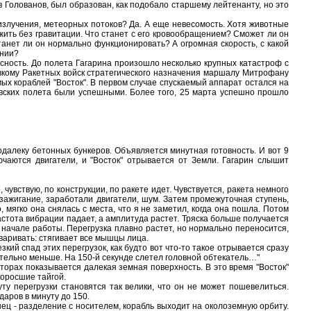
олованов, был образован, как подобало старшему лейтенанту, но это
учения, метеорных потоков? Да. А еще невесомость. Хотя животные
жить без гравитации. Что станет с его кровообращением? Сможет ли он
танет ли он нормально функционировать? А огромная скорость, с какой
янии?
ность. До полета Гагарина произошло несколько крупных катастроф с
авкому Ракетных войск стратегического назначения маршалу Митрофану
ых кораблей "Восток". В первом случае спускаемый аппарат остался на
овских полета были успешными. Более того, 25 марта успешно прошло
еку бетонных бункеров. Объявляется минутная готовность. И вот 9
ючаются двигатели, и "Восток" отрывается от Земли. Гагарин слышит
вствую, по конструкции, по ракете идет. Чувствуется, ракета немного
 зажигание, заработали двигатели, шум. Затем промежуточная ступень,
, мягко она снялась с места, что я не заметил, когда она пошла. Потом
астота вибрации падает, а амплитуда растет. Тряска больше получается
в начале работы. Перегрузка плавно растет, но нормально переносится,
оваривать: стягивает все мышцы лица.
й спад этих перегрузок, как будто вот что-то такое отрывается сразу
ительно меньше. На 150-й секунде слетел головной обтекатель…"
ах показывается далекая земная поверхность. В это время "Восток"
поросшие тайгой.
перегрузки становятся так велики, что он не может пошевелиться.
аров в минуту до 150.
ц - разделение с носителем, корабль выходит на околоземную орбиту.