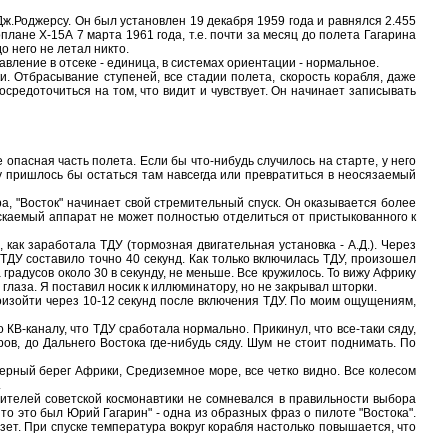
Роджерсу. Он был установлен 19 декабря 1959 года и равнялся 2.455
лане Х-15А 7 марта 1961 года, т.е. почти за месяц до полета Гагарина
до него не летал никто.
ление в отсеке - единица, в системах ориентации - нормальное.
Отбрасывание ступеней, все стадии полета, скорость корабля, даже
средоточиться на том, что видит и чувствует. Он начинает записывать
асная часть полета. Если бы что-нибудь случилось на старте, у него
у пришлось бы остаться там навсегда или превратиться в неосязаемый
"Восток" начинает свой стремительный спуск. Он оказывается более
ускаемый аппарат не может полностью отделиться от пристыкованного к
ак заработала ТДУ (тормозная двигательная установка - А.Д.). Через
ДУ составило точно 40 секунд. Как только включилась ТДУ, произошел
градусов около 30 в секунду, не меньше. Все кружилось. То вижу Африку
 глаза. Я поставил носик к иллюминатору, но не закрывал шторки.
изойти через 10-12 секунд после включения ТДУ. По моим ощущениям,
В-каналу, что ТДУ сработала нормально. Прикинул, что все-таки сяду,
ов, до Дальнего Востока где-нибудь сяду. Шум не стоит поднимать. По
рный берег Африки, Средиземное море, все четко видно. Все колесом
.
телей советской космонавтики не сомневался в правильности выбора
то это был Юрий Гагарин" - одна из образных фраз о пилоте "Востока".
зет. При спуске температура вокруг корабля настолько повышается, что