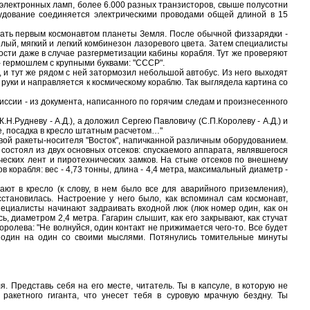
 электронных ламп, более 6.000 разных транзисторов, свыше полусотни
рудование соединяется электрическими проводами общей длиной в 15
ть первым космонавтом планеты Земля. После обычной физзарядки -
лый, мягкий и легкий комбинезон лазоревого цвета. Затем специалисты
сти даже в случае разгерметизации кабины корабля. Тут же проверяют
- гермошлем с крупными буквами: "СССР".
 тут же рядом с ней затормозил небольшой автобус. Из него выходят
руки и направляется к космическому кораблю. Так выглядела картина со
сии - из документа, написанного по горячим следам и произнесенного
Рудневу - А.Д.), а доложил Сергею Павловичу (С.П.Королеву - А.Д.) и
те, посадка в кресло штатным расчетом…"
ой ракеты-носителя "Восток", напичканной различным оборудованием.
 состоял из двух основных отсеков: спускаемого аппарата, являвшегося
еских лент и пиротехнических замков. На стыке отсеков по внешнему
корабля: вес - 4,73 тонны, длина - 4,4 метра, максимальный диаметр -
в кресло (к слову, в нем было все для аварийного приземления),
становилась. Настроение у него было, как вспоминал сам космонавт,
Специалисты начинают задраивать входной люк (люк номер один, как он
, диаметром 2,4 метра. Гагарин слышит, как его закрывают, как стучат
оролева: "Не волнуйся, один контакт не прижимается чего-то. Все будет
 один на один со своими мыслями. Потянулись томительные минуты
редставь себя на его месте, читатель. Ты в капсуле, в которую не
ракетного гиганта, что унесет тебя в суровую мрачную бездну. Ты