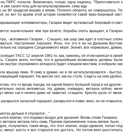
 ПКРС погасли. Включилась только одна надпись: "Приготовиться к
я уже занял позу для катапультирования, сижу жду.
 90 градусов вправо и влево. Полного оборота не совершалось. По
, но вот по краям этой шторки появляется такой ярко-багровый свет.
икрывающие иллюминаторы, Гагарин видит жутковатый багровый отсвет
ся значительнее чем при взлете. Корабль опять вращает, и Гагарин
ра, - вспоминал Гагарин. - Слышно, как шар уже идет в плотных слоях
оваться. Настроение хорошее. Ясно, что это я не на Дальнем Востоке
зительно на середине Средиземного моря. Значит, все нормально, думаю,
общил ТАСС 12 апреля 1961-го, как, наконец, об этом написал в своей
ась. Скорее всего, потому, что в дальнейшем космонавты должны были
е внутри спускаемого аппарата будет слишком жестким, и избрали, как
 крышка люка. Я сижу и думаю, не я ли катапультировался - быстро,
изирующий парашют. На кресле сел, как на стуле. Сидеть на нем удобно,
отрю, что-то вроде города, на одном берегу большой город и на другом -
ительно около километра. Ну, думаю, очевидно, ветерок сейчас меня
т мягко так я ничего даже не заметил, стащило. Кресло ушло от меня,
скрылся запасной парашют, раскрылся и повис вниз, он не открылся,
ашютах дальше я спускался…"
лся клапан, что подавал воздух для дыхания. Вновь слово Гагарину:
с ветерок метров пять-семь. Причем приземление очень мягкое было…
е, получилась такая вещь, что этот клапан, когда одевали, попал под
, минут шесть я все старался его достать. Но потом взял расстегнуть