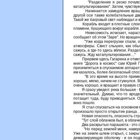
"Разделение я резко почувствовал
катапультированию". Затем, чувству
Начинается замедление вращения к
другой оси также колебательные дв
Такой же багровый свет наблюдал и
Корабль входит в плотные слои ат
пламени, бушующего вокруг корабля.
Невесомость исчезает, нарастающи
сообщает об этом "Заре". Но вращен
"Уже когда перегрузки спали, очев
атмосферы. Свист слышен, как обыч
сажусь, а где-то здесь вблизи. Разд
сажусь. Жду катапультирования…"
Прервем здесь Гагарина и отметим, 
книге "Дорога в космос" сам Юрий 
приземляться в спускаемом аппарате
им казалось, более безопасный спос
"В это время на высоте примерно о
хорошо, мягко, ничем не стукнулся. 
очень хорошо, и вращает в правую 
Я сразу увидел: река большая - Волг
значительный. Думаю, что-то вроде
потащит туда, буду приводняться. О
вниз пошло.
Я стал спускаться на основном пар
произошло просто открытие ранца…
Новая опасность, опасность стр
"Тут слой облачков был, в облачке
Два раскрытых парашюта - это опасн
"Но перед землей меня, наверное, 
Уже на земле шлем открыл, с закрыт
демаскирующую оболочку - и он под 