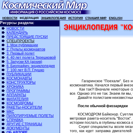
НОВОСТИ
ФЕДЕРАЦИЯ
ЭНЦИКЛОПЕДИЯ
ИСТОРИЯ
СТАНЦИЯ МИР
ENGLISH
Ресурсы раздела:
НОВОСТИ
КАЛЕНДАРЬ
ПРЕДСТОЯЩИЕ ПУСКИ
СПЕЦПРОЕКТЫ
1. Мои публикации
2. Пульты космонавтов
3. Первый полет
4. 40 лет полета Терешковой
5. Запуски КА (архив)
6. Биографич. энциклопедия
7. 100 лет В.П. Глушко
ПУБЛИКАЦИИ
КОСМОНАВТЫ
Гагаринское "Поехали". Без него 
КОНСТРУКТОРЫ
космонавтика. Начался первый внезе
ХРОНИКА
Как так?! Вначале некоторые сведе
ПРОГРАММЫ
все. Однако это не так. Знаем ли мы
АППАРАТЫ
Давайте полистаем неизвестные с
ФИЛАТЕЛИЯ
КОСМОДРОМЫ
После обычной физзарядки
РАКЕТЫ-НОСИТЕЛИ
МКС
КОСМОДРОМ Байконур. Суетливое ра
ПИЛОТИРУЕМЫЕ ПОЛЕТЫ
метровая ракета-носитель "Восток"
СПРАВКА
истории послать в глубины космоса 
ДРУГИЕ СТРАНИЦЫ
Снуют специалисты возле гигантск
ДОКУМЕНТЫ
того, как идет заправка двигателе
ОБ АВТОРЕ