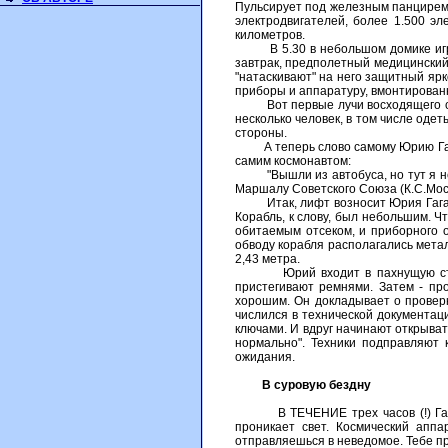
Пульсирует под железным панцирем 
электродвигателей, более 1.500 э
километров.
В 5.30 в небольшом домике играю
завтрак, предполетный медицинский 
"натаскивают" на него защитный яр
приборы и аппаратуру, вмонтированн
Вот первые лучи восходящего солнц
несколько человек, в том числе оде
стороны.
А теперь слово самому Юрию Гагари
самим космонавтом:
"Вышли из автобуса, но тут я немн
Маршалу Советского Союза (К.С.Моск
Итак, лифт возносит Юрия Гагарина
Корабль, к слову, был небольшим. Ч
обитаемым отсеком, и приборного 
обводу корабля располагались метал
2,43 метра.
Юрий входит в пахнущую степным 
пристегивают ремнями. Затем - про
хорошим. Он докладывает о проверк
числился в технической документаци
ключами. И вдруг начинают открывать
нормально". Техники подправляют
ожидания.
В суровую бездну
В ТЕЧЕНИЕ трех часов (!) Гагарин
проникает свет. Космический апп
отправляешься в неведомое. Тебе пр