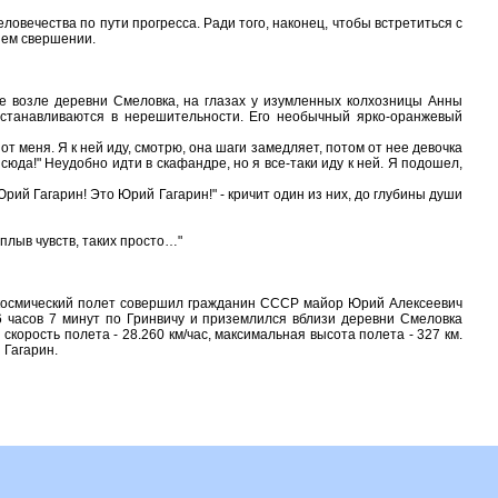
вечества по пути прогресса. Ради того, наконец, чтобы встретиться с
шем свершении.
возле деревни Смеловка, на глазах у изумленных колхозницы Анны
 останавливаются в нерешительности. Его необычный ярко-оранжевый
меня. Я к ней иду, смотрю, она шаги замедляет, потом от нее девочка
е сюда!" Неудобно идти в скафандре, но я все-таки иду к ней. Я подошел,
й Гагарин! Это Юрий Гагарин!" - кричит один из них, до глубины души
плыв чувств, таких просто…"
мический полет совершил гражданин СССР майор Юрий Алексеевич
6 часов 7 минут по Гринвичу и приземлился вблизи деревни Смеловка
корость полета - 28.260 км/час, максимальная высота полета - 327 км.
 Гагарин.