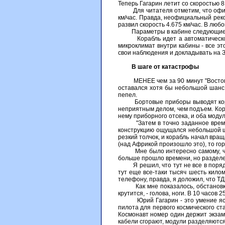
Теперь Гагарин летит со скоростью 8 
Для читателя отметим, что официа
км/час. Правда, неофициальный реко
развил скорость 4.675 км/час. В любо
Параметры в кабине следующие: давл
Корабль идет а автоматическом ре
микроклимат внутри кабины - все эт
свои наблюдения и докладывать на З
В шаге от катастрофы
МЕНЕЕ чем за 90 минут "Восток" об
оставался хотя бы небольшой шанс 
пепел.
Бортовые приборы выводят корабль
неприятным делом, чем подъем. Кор
нему приборного отсека, и оба моду
"Затем в точно заданное время про
конструкцию ощущался небольшой шу
резкий толчок, и корабль начал вращ
(над Африкой произошло это), то гор
Мне было интересно самому, что п
больше прошло времени, но раздел
Я решил, что тут не все в порядке.
тут еще все-таки тысяч шесть килом
телефону, правда, я доложил, что Т
Как мне показалось, обстановка не
крутится, - голова, ноги. В 10 часов
Юрий Гагарин - это умение ясно м
пилота для первого космического ст
Космонавт номер один держит экзаме
кабели сгорают, модули разделяются