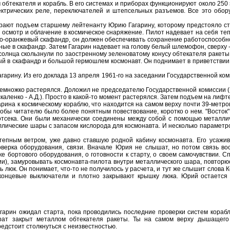
обтекателя и корабль. В его системах и приборах функционируют около 250
лектрических реле, переключателей и штепсельных разъемов. Все это обо
т подъем старшему лейтенанту Юрию Гагарину, которому предстояло ста
осмотр и облачение в космическое снаряжение. Пилот надевает на себя теп
ко-оранжевый скафандр, он должен обеспечивать сохранение работоспособно
ые в скафандр. Затем Гагарин надевает на голову белый шлемофон, сверху 
а скользнули по заостренному зеленоватому конусу обтекателя ракеты, и
тый в скафандр и большой гермошлем космонавт. Он поднимает в приветствии 
ну. Из его доклада 13 апреля 1961-го на заседании Государственной комис
ожко растерялся. Доложил не председателю Государственной комиссии (К.Н.
аленко - А.Д.). Просто в какой-то момент растерялся. Затем подъем на лиф
 к космическому кораблю, что находится на самом верху почти 39-метров
тобы читателю было более понятным повествование, коротко о нем. "Восток"
отсека. Они были механически соединены между собой с помощью металлич
лические шары с запасом кислорода для космонавта. И несколько параметров 
ветром, уже давно ставшую родной кабину космонавта. Его усаживают 
верка оборудования, связи. Вначале Юрия не слышат, но потом связь вос
е бортового оборудования, о готовности к старту, о своем самочувствии. 
и), замуровывать космонавта-пилота внутри металлического шара, повторюсь
 люк. Он понимает, что-то не получилось у расчета, и тут же слышит слова К
 концевые выключатели и плотно закрывают крышку люка. Юрий остается
 ожидал старта, пока проводились последние проверки систем корабля. П
арат закрыт металлом обтекателя ракеты. Ты на самом верху дышащего 
едстоит столкнуться с неизвестностью.