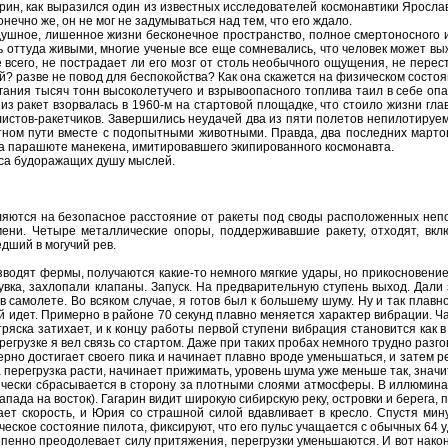
как выразился один из известных исследователей космонавтики Ярослав Г
нечно же, он не мог не задумываться над тем, что его ждало.
е, лишенное жизни бесконечное пространство, полное смертоносного изл
 оттуда живыми, многие ученые все еще сомневались, что человек может вы
 всего, не пострадает ли его мозг от столь необычного ощущения, не перес
? разве не повод для беспокойства? Как она скажется на физическом состо
я тысяч тонн высоколетучего и взрывоопасного топлива таил в себе опас
з ракет взорвалась в 1960-м на стартовой площадке, что стоило жизни гл
истов-ракетчиков. Завершились неудачей два из пяти полетов непилотируем
атном пути вместе с подопытными животными. Правда, два последних март
а парашюте манекена, имитировавшего экипированного космонавта.
са будоражащих душу мыслей.
 на безопасное расстояние от ракеты под своды расположенных неподал
мени. Четыре металлические опоры, поддерживавшие ракету, отходят, вкл
дший в могучий рев.
т фермы, получаются какие-то немного мягкие удары, но прикосновение, чу
увка, захлопали клапаны. Запуск. На предварительную ступень выход. Дали
 самолете. Во всяком случае, я готов был к большему шуму. Ну и так плавно
ей идет. Примерно в районе 70 секунд плавно меняется характер вибрации. Ч
тряска затихает, и к концу работы первой ступени вибрация становится как 
регрузке я вел связь со стартом. Даже при таких пробах немного трудно разг
достигает своего пика и начинает плавно вроде уменьшаться, и затем резки
 перегрузка расти, начинает прижимать, уровень шума уже меньше так, знач
и сбрасывается в сторону за плотными слоями атмосферы. В иллюминатор
апада на восток). Гагарин видит широкую сибирскую реку, островки и берега, 
рость, и Юрия со страшной силой вдавливает в кресло. Спустя минуту 
кое состояние пилота, фиксируют, что его пульс учащается с обычных 64 уд
нно преодолевает силу притяжения, перегрузки уменьшаются. И вот наконе